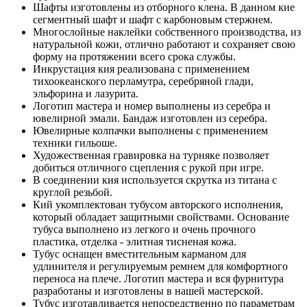
Шафты изготовлены из отборного клена. В данном кие
сегментный шафт и шафт с карбоновым стержнем.
Многослойные наклейки собственного производства, из
натуральной кожи, отлично работают и сохраняет свою
форму на протяжении всего срока службы.
Инкрустация кия реализована с применением
тихоокеанского перламутра, серебряной глади,
эльфорина и лазурита.
Логотип мастера и номер выполнены из серебра и
ювелирной эмали. Бандаж изготовлен из серебра.
Ювелирные колпачки выполнены с применением
техники гильоше.
Художественная гравировка на турняке позволяет
добиться отличного сцепления с рукой при игре.
В соединении кия используется скрутка из титана с
круглой резьбой.
Кий укомплектован тубусом авторского исполнения,
который обладает защитными свойствами. Основание
тубуса выполнено из легкого и очень прочного
пластика, отделка - элитная тисненая кожа.
Тубус оснащен вместительным карманом для
удлинителя и регулируемым ремнем для комфортного
переноса на плече. Логотип мастера и вся фурнитура
разработаны и изготовлены в нашей мастерской.
Тубус изготавливается непосредственно по параметрам